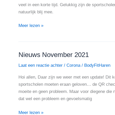
12-
veel in een korte tijd. Gelukkig zijn de sportschole
11-’21
natuurlijk blij mee.
Meer lezen »
Nieuws November 2021
Nieuws
November
Laat een reactie achter
/
Corona
/
BodyFitHaren
2021
Hoi allen, Daar zijn we weer met een update! Dit 
sportscholen moeten eraan geloven… de QR check! 
moeite en geen probleem. Maar voor diegene die n
dat wel een probleem en gevoelsmatig
Meer lezen »