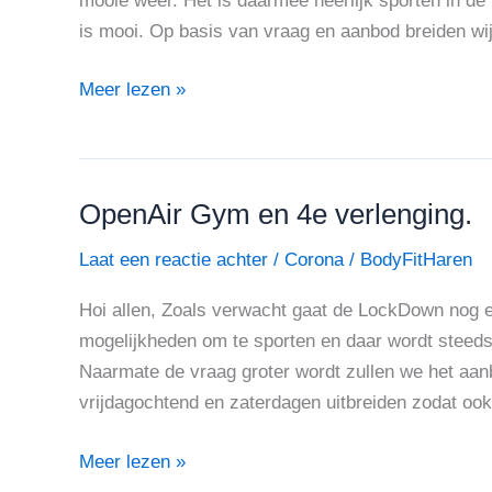
mooie weer. Het is daarmee heerlijk sporten in de
is mooi. Op basis van vraag en aanbod breiden wij 
Meer lezen »
OpenAir Gym en 4e verlenging.
OpenAir
Gym
Laat een reactie achter
/
Corona
/
BodyFitHaren
en
4e
Hoi allen, Zoals verwacht gaat de LockDown nog 
verlenging.
mogelijkheden om te sporten en daar wordt steed
Naarmate de vraag groter wordt zullen we het aan
vrijdagochtend en zaterdagen uitbreiden zodat ook
Meer lezen »