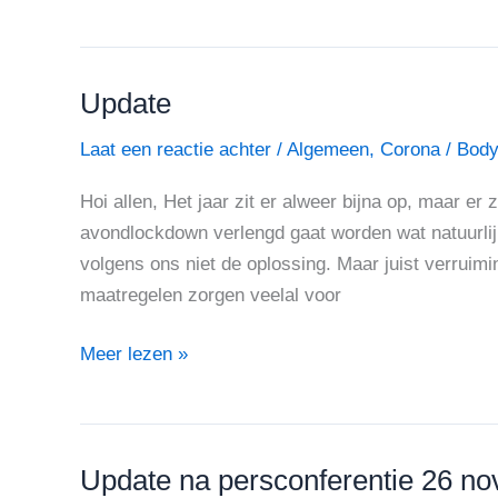
Update
Update
Laat een reactie achter
/
Algemeen
,
Corona
/
Body
Hoi allen, Het jaar zit er alweer bijna op, maar er
avondlockdown verlengd gaat worden wat natuurlijk
volgens ons niet de oplossing. Maar juist verruimin
maatregelen zorgen veelal voor
Meer lezen »
Update na persconferentie 26 n
Update