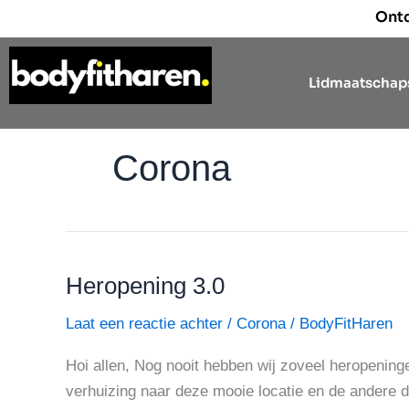
Ga
Ont
naar
de
Lidmaatschap
inhoud
Corona
Heropening 3.0
Heropening
3.0
Laat een reactie achter
/
Corona
/
BodyFitHaren
Hoi allen, Nog nooit hebben wij zoveel heropening
verhuizing naar deze mooie locatie en de andere dr