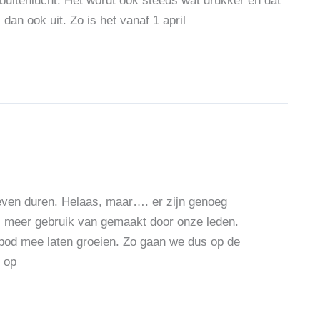
 buitenlucht. Het wordt ook steeds wat drukker en dat
dan ook uit. Zo is het vanaf 1 april
even duren. Helaas, maar…. er zijn genoeg
s meer gebruik van gemaakt door onze leden.
bod mee laten groeien. Zo gaan we dus op de
 op