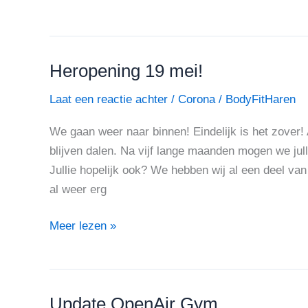
Heropening 19 mei!
Heropening
19
Laat een reactie achter
/
Corona
/
BodyFitHaren
mei!
We gaan weer naar binnen! Eindelijk is het zover!
blijven dalen. Na vijf lange maanden mogen we jull
Jullie hopelijk ook? We hebben wij al een deel v
al weer erg
Meer lezen »
Update OpenAir Gym
Update