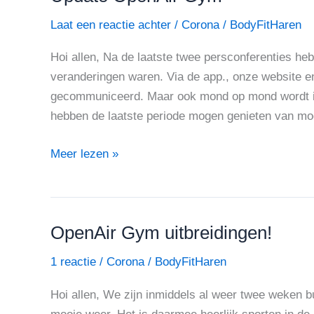
OpenAir
Laat een reactie achter
/
Corona
/
BodyFitHaren
Gym
Hoi allen, Na de laatste twee persconferenties he
veranderingen waren. Via de app., onze website en
gecommuniceerd. Maar ook mond op mond wordt in
hebben de laatste periode mogen genieten van mo
Meer lezen »
OpenAir Gym uitbreidingen!
OpenAir
Gym
1 reactie
/
Corona
/
BodyFitHaren
uitbreidingen!
Hoi allen, We zijn inmiddels al weer twee weken 