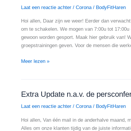
na
Laat een reactie achter
/
Corona
/
BodyFitHaren
persconferentie
26
Hoi allen, Daar zijn we weer! Eerder dan verwacht
november
om te schakelen. We mogen van 7:00u tot 17:00
2021!
gewoon worden gesport. Maak hier gebruik van! Wi
groepstrainingen geven. Voor de mensen die werk
Meer lezen »
Extra Update n.a.v. de persconfe
Extra
Update
Laat een reactie achter
/
Corona
/
BodyFitHaren
n.a.v.
de
Hoi allen, Van één mail in de anderhalve maand, 
persconferentie
Alles om onze klanten tijdig van de juiste informat