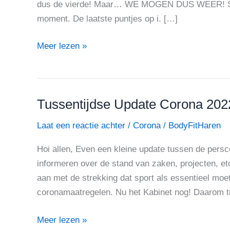
dus de vierde! Maar… WE MOGEN DUS WEER! Super
moment. De laatste puntjes op i. […]
Meer lezen »
Tussentijdse Update Corona 202
Tussentijdse
Update
Laat een reactie achter
/
Corona
/
BodyFitHaren
Corona
2022
Hoi allen, Even een kleine update tussen de persc
informeren over de stand van zaken, projecten, 
aan met de strekking dat sport als essentieel moet
coronamaatregelen. Nu het Kabinet nog! Daarom t
Meer lezen »