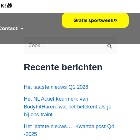
EK!
🎁
Gratis sportweek
Contact
Z
o
Recente berichten
e
k
Het laatste nieuws Q1 2026
n
Het NL Actief keurmerk van
a
BodyFitHaren: wat het betekent als je
a
bij ons traint
r
Het laatste nieuws… Kwartaalpost Q4
:
-2025