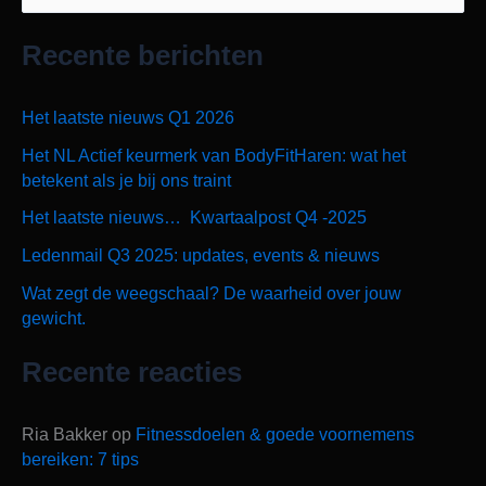
o
Recente berichten
e
k
Het laatste nieuws Q1 2026
n
Het NL Actief keurmerk van BodyFitHaren: wat het
a
betekent als je bij ons traint
a
Het laatste nieuws… Kwartaalpost Q4 -2025
r
Ledenmail Q3 2025: updates, events & nieuws
:
Wat zegt de weegschaal? De waarheid over jouw
gewicht.
Recente reacties
Ria Bakker
op
Fitnessdoelen & goede voornemens
bereiken: 7 tips