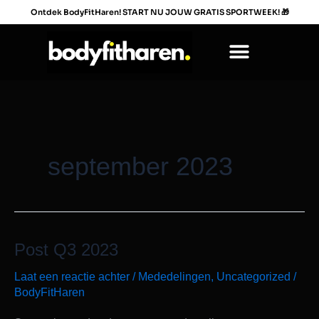
Ga
Ontdek BodyFitHaren! START NU JOUW GRATIS SPORTWEEK!
🎁
naar
de
inhoud
september 2023
Post Q3 2023
Post
Q3
Laat een reactie achter
/
Mededelingen
,
Uncategorized
/
2023
BodyFitHaren