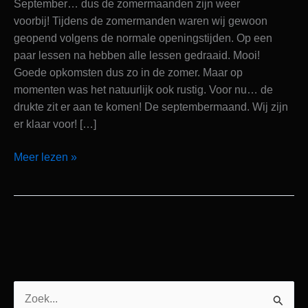
September… dus de zomermaanden zijn weer
voorbij! Tijdens de zomermanden waren wij gewoon
geopend volgens de normale openingstijden. Op een
paar lessen na hebben alle lessen gedraaid. Mooi!
Goede opkomsten dus zo in de zomer. Maar op
momenten was het natuurlijk ook rustig. Voor nu… de
drukte zit er aan te komen! De septembermaand. Wij zijn
er klaar voor! […]
Meer lezen »
Z