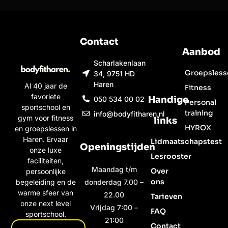
Contact
Aanbod
Scharlakenlaan
Groepsless
34, 9751 HD
Haren
Al 40 jaar de
Fitness
favoriete
Handige
050 534 00 02
Personal
sportschool en
training
info@bodyfitharen.nl
gym voor fitness
links
HYROX
en groepslessen in
Haren. Ervaar
Lidmaatschapstest
Openingstijden
onze luxe
Lesrooster
faciliteiten,
Maandag t/m
Over
persoonlijke
ons
begeleiding en de
donderdag 7.00 –
warme sfeer van
22.00
Tarieven
onze next level
Vrijdag 7:00 –
FAQ
sportschool.
21:00
Contact