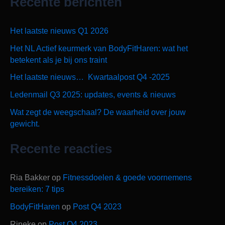
Recente berichten
e
k
Het laatste nieuws Q1 2026
n
Het NL Actief keurmerk van BodyFitHaren: wat het
a
betekent als je bij ons traint
a
Het laatste nieuws… Kwartaalpost Q4 -2025
r
Ledenmail Q3 2025: updates, events & nieuws
:
Wat zegt de weegschaal? De waarheid over jouw
gewicht.
Recente reacties
Ria Bakker
op
Fitnessdoelen & goede voornemens
bereiken: 7 tips
BodyFitHaren
op
Post Q4 2023
Rineke
op
Post Q4 2023