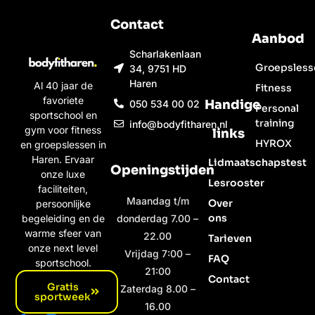
Contact
Aanbod
Scharlakenlaan
Groepsless
34, 9751 HD
Haren
Al 40 jaar de
Fitness
favoriete
Handige
050 534 00 02
Personal
sportschool en
training
info@bodyfitharen.nl
gym voor fitness
links
HYROX
en groepslessen in
Haren. Ervaar
Lidmaatschapstest
Openingstijden
onze luxe
Lesrooster
faciliteiten,
Maandag t/m
Over
persoonlijke
ons
begeleiding en de
donderdag 7.00 –
warme sfeer van
22.00
Tarieven
onze next level
Vrijdag 7:00 –
FAQ
sportschool.
21:00
Contact
Gratis
Zaterdag 8.00 –
sportweek
16.00