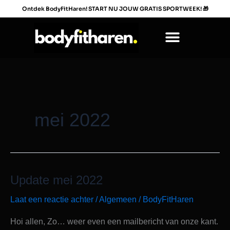
Ga
Ontdek BodyFitHaren! START NU JOUW GRATIS SPORTWEEK!
🎁
naar
de
inhoud
mei 2022
Update mei 2022
Update
mei
Laat een reactie achter
/
Algemeen
/
BodyFitHaren
2022
Hoi allen, Zo… weer even een mailbericht van onze kant.