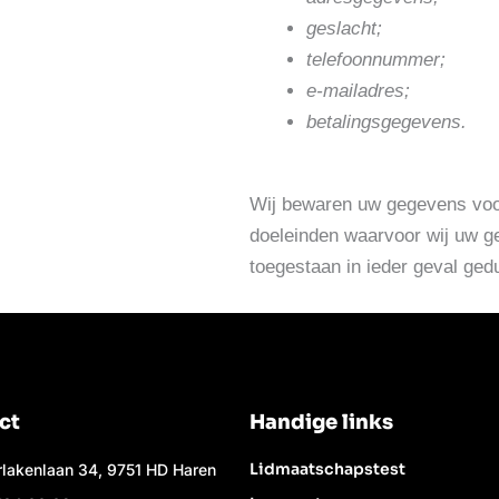
geslacht;
telefoonnummer;
e-mailadres;
betalingsgegevens.
Wij bewaren uw gegevens voor
doeleinden waarvoor wij uw ge
toegestaan in ieder geval ged
ct
Handige links
Lidmaatschapstest
rlakenlaan 34, 9751 HD Haren