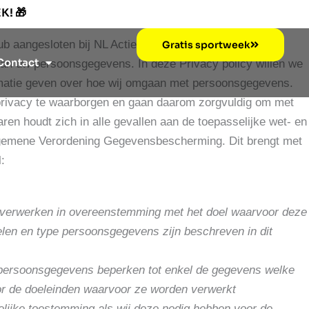
EK!
🎁
ub aangesloten bij NL Actief. BodyFitHaren hecht veel
Gratis sportweek
Contact
n uw persoonsgegevens. In deze Privacy policy willen we
rmatie geven over hoe wij omgaan met persoonsgegevens.
privacy te waarborgen en gaan daarom zorgvuldig om met
n houdt zich in alle gevallen aan de toepasselijke wet- en
lgemene Verordening Gegevensbescherming. Dit brengt met
:
verwerken in overeenstemming met het doel waarvoor deze
oelen en type persoonsgegevens zijn beschreven in dit
persoonsgegevens beperken tot enkel de gegevens welke
or de doeleinden waarvoor ze worden verwerkt
lijke toestemming als wij deze nodig hebben voor de