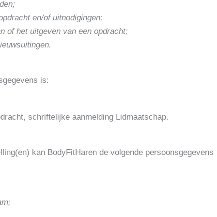
nden;
pdracht en/of uitnodigingen;
an of het uitgeven van een opdracht;
nieuwsuitingen.
sgegevens is:
racht, schriftelijke aanmelding Lidmaatschap.
elling(en) kan BodyFitHaren de volgende persoonsgegevens
am;