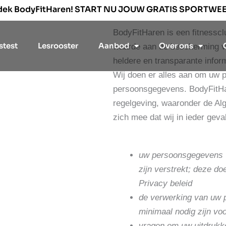
dek BodyFitHaren! START NU JOUW GRATIS SPORTWE
BodyFitHaren is een fitnesscl
stest
Lesrooster
Aanbod
Over ons
waarde aan de bescherming va
heldere en transparante info
Wij doen er alles aan om uw 
persoonsgegevens. BodyFitHare
regelgeving, waaronder de A
zich mee dat wij in ieder geval
uw persoonsgegevens 
zijn verstrekt; deze d
Privacy beleid
de verwerking van uw 
minimaal nodig zijn vo
vragen om uw uitdrukke