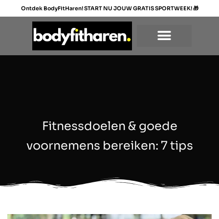
Ga
Ontdek BodyFitHaren! START NU JOUW GRATIS SPORTWEEK!
🎁
naar
de
inhoud
Fitnessdoelen & goede
voornemens bereiken: 7 tips