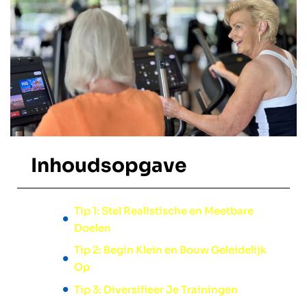
Inhoudsopgave
Tip 1: Stel Realistische en Meetbare
Doelen
Tip 2: Begin Klein en Bouw Geleidelijk
Op
Tip 3: Diversifieer Je Trainingen