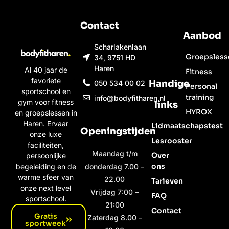
Contact
Aanbod
Scharlakenlaan
Groepsless
34, 9751 HD
Haren
Al 40 jaar de
Fitness
favoriete
Handige
050 534 00 02
Personal
sportschool en
training
info@bodyfitharen.nl
gym voor fitness
links
HYROX
en groepslessen in
Haren. Ervaar
Lidmaatschapstest
Openingstijden
onze luxe
Lesrooster
faciliteiten,
Maandag t/m
Over
persoonlijke
ons
begeleiding en de
donderdag 7.00 –
warme sfeer van
22.00
Tarieven
onze next level
Vrijdag 7:00 –
FAQ
sportschool.
21:00
Contact
Gratis
Zaterdag 8.00 –
sportweek