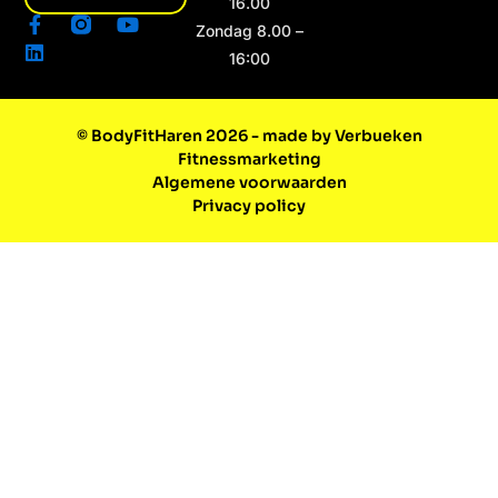
16.00
F
L
Y
Zondag 8.00 –
a
i
o
16:00
c
n
u
e
k
t
b
e
u
o
d
b
© BodyFitHaren 2026 - made by Verbueken
o
i
e
Fitnessmarketing
k
n
-
Algemene voorwaarden
f
Privacy policy