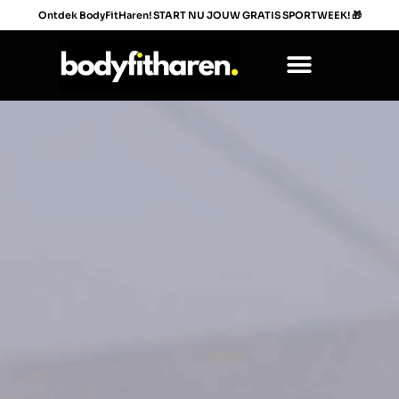
Ga
Ontdek BodyFitHaren! START NU JOUW GRATIS SPORTWEEK!
🎁
naar
de
inhoud